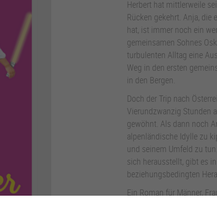
Herbert hat mittlerweile 
Rücken gekehrt. Anja, die e
hat, ist immer noch ein we
gemeinsamen Sohnes Oskar
turbulenten Alltag eine Au
Weg in den ersten gemeins
in den Bergen.
Doch der Trip nach Österrei
Vierundzwanzig Stunden a
gewöhnt. Als dann noch An
alpenländische Idylle zu k
und seinem Umfeld zu tun. 
sich herausstellt, gibt es 
beziehungsbedingten Hera
Ein Roman für Männer, Fra
Das Hörbuch wird gesproc