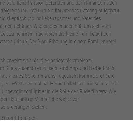
seine berufliche Passion gefunden und dem Finanzamt den
rfolgreich ihr Café und ein florierendes Catering aufgebaut
nig skeptisch, ob ihr Lebenspartner und Vater des
 den richtigen Weg eingeschlagen hat. Um sich vom
szeit zu nehmen, macht sich die kleine Familie auf den
amen Urlaub. Der Plan: Erholung in einem Familienhotel
ch erweist sich als alles andere als erholsam.
m Stück zusammen zu sein, sind Anja und Herbert nicht
jas kleines Geheimnis ans Tageslicht kommt, droht die
ippen. Wieder einmal hat Herbert allerhand mit sich selbst
Ungewollt schlüpft er in die Rolle des Rudelführers. Wie
in der Hotelanlage Männer, die wie er vor
usforderungen stehen.
uen und Touristen.
hen von Robert Frank