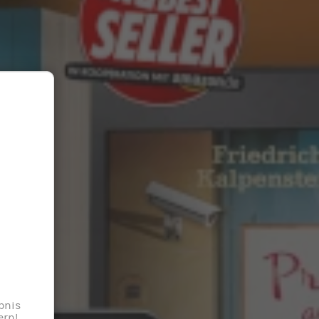
bnis
ern!