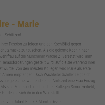
ire - Marie
n – Schützen!
 ihrer Passion zu folgen und den Kochlöffel gegen
hutzmaske zu tauschen. Als die gelernte Köchin nach
rwehrfrau auf die Münchener Wache 21 versetzt wird, ahnt
r Herausforderungen gestellt wird, auf die sie während ihrer
et wurde. Von den meisten Kollegen wird Marie als erste
n Armen empfangen. Doch Wachleiter Schiller zeigt sich
ass ausgerechnet während seiner Amtszeit eine Frau Einzug
Als sich Marie auch noch in ihren Kollegen Simon verliebt,
ge Hürde, die sich ihr in den Weg stellt.
hen von Robert Frank & Monika Disse