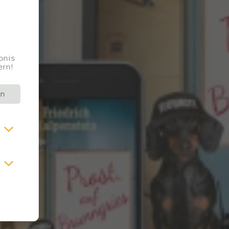
bnis
ern!
rn