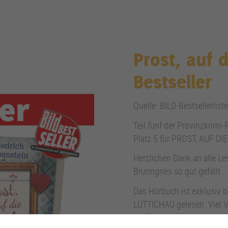
Prost, auf d
Bestseller
Quelle: BILD-Bestsellerli
Teil fünf der Provinzkrimi-
Platz 5 für PROST, AUF DI
Herzlichen Dank an alle Lese
Brunngries so gut gefällt.
Das Hörbuch ist exklusiv 
LÜTTICHAU gelesen. Viel 
Spaß!