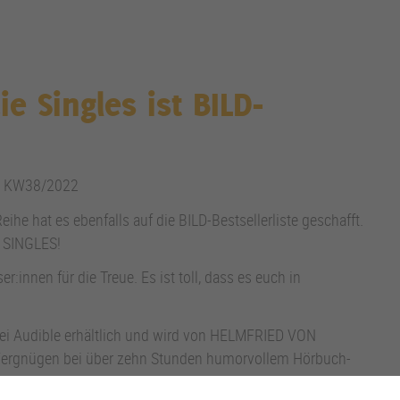
ie Singles ist BILD-
ste KW38/2022
Reihe hat es ebenfalls auf die BILD-Bestsellerliste geschafft.
E SINGLES!
r:innen für die Treue. Es ist toll, dass es euch in
bei Audible erhältlich und wird von HELMFRIED VON
Vergnügen bei über zehn Stunden humorvollem Hörbuch-