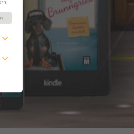
ern!
rn