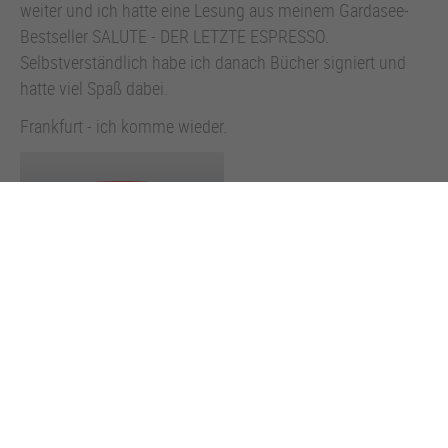
weiter und ich hatte eine Lesung aus meinem Gardasee-
Bestseller SALUTE - DER LETZTE ESPRESSO.
Selbstverständlich habe ich danach Bücher signiert und
hatte viel Spaß dabei.
Frankfurt - ich komme wieder.
Zurück zur Übersicht