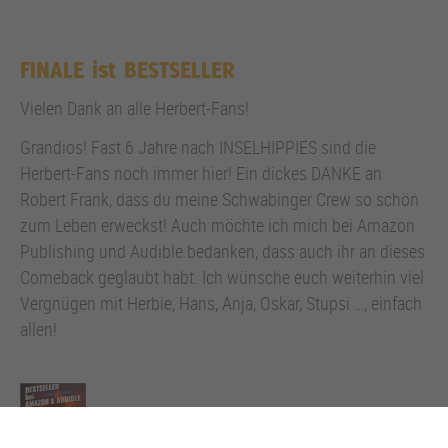
FINALE ist BESTSELLER
Vielen Dank an alle Herbert-Fans!
Grandios! Fast 6 Jahre nach INSELHIPPIES sind die
Herbert-Fans noch immer hier! Ein dickes DANKE an
Robert Frank, dass du meine Schwabinger Crew so schön
zum Leben erweckst! Auch möchte ich mich bei Amazon
Publishing und Audible bedanken, dass auch ihr an dieses
Comeback geglaubt habt. Ich wünsche euch weiterhin viel
Vergnügen mit Herbie, Hans, Anja, Oskar, Stupsi …, einfach
allen!