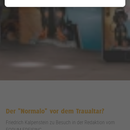
Der "Normalo" vor dem Traualtar?
Friedrich Kalpenstein zu Besuch in der Redaktion vom
FORUM FREISING