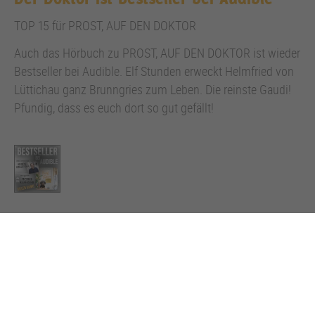
TOP 15 für PROST, AUF DEN DOKTOR
Auch das Hörbuch zu PROST, AUF DEN DOKTOR ist wieder
Bestseller bei Audible. Elf Stunden erweckt Helmfried von
Lüttichau ganz Brunngries zum Leben. Die reinste Gaudi!
Pfundig, dass es euch dort so gut gefällt!
Zurück zur Übersicht